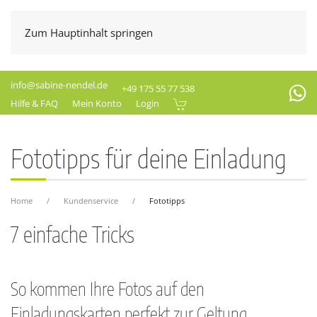
Zum Hauptinhalt springen
info@sabine-nendel.de
+49 175 55 77 538
Hilfe & FAQ
Mein Konto
Login
Fototipps für deine Einladung
Home
Kundenservice
Fototipps
7 einfache Tricks
So kommen Ihre Fotos auf den
Einladungskarten perfekt zur Geltung