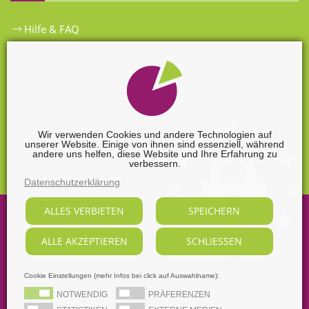
Hilfe & FAQ
Widerrufsbelehrung
Versandkosten
Zahlungsarten
Wir verwenden Cookies und andere Technologien auf
unserer Website. Einige von ihnen sind essenziell, während
Widerrufsformular
andere uns helfen, diese Website und Ihre Erfahrung zu
verbessern.
Datenschutzerklärung
ALLES VERBIETEN
SPEICHERN
©
2026
Sabine Nendel Mediengestalterin.
ALLE AKZEPTIEREN
SCHLIESSEN
Alle Rechte vorbehalten, soweit nicht ausdrücklich anders
gekennzeichnet.
Supported by
webart-IT
Cookie Einstellungen (mehr Infos bei click auf Auswahlname):
AGB
Datenschutz
Dezidierter Bildnachweis
NOTWENDIG
PRÄFERENZEN