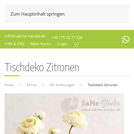
Zum Hauptinhalt springen
info@sabine-nendel.de
+49 175 55 77 538
Hilfe & FAQ
Mein Konto
Login
Tischdeko Zitronen
Home
Extras
DIY Anleitungen
Tischdeko Zitronen