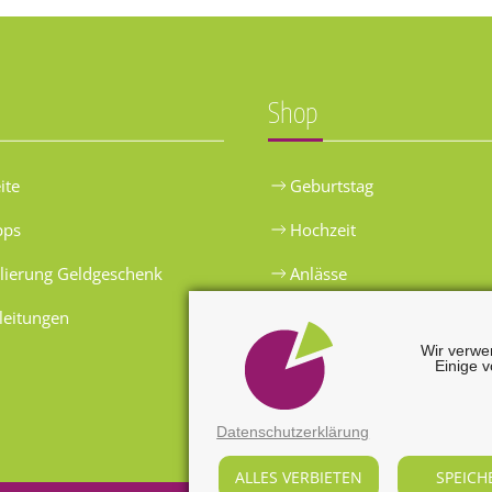
Shop
ite
Geburtstag
pps
Hochzeit
lierung Geldgeschenk
Anlässe
leitungen
Extras
Wir verwe
Einige v
Datenschutzerklärung
ALLES VERBIETEN
SPEICH