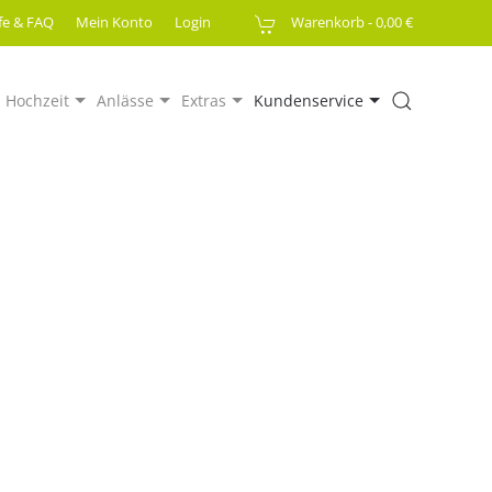
lfe & FAQ
Mein Konto
Login
Warenkorb -
0,00 €
Hochzeit
Anlässe
Extras
Kundenservice