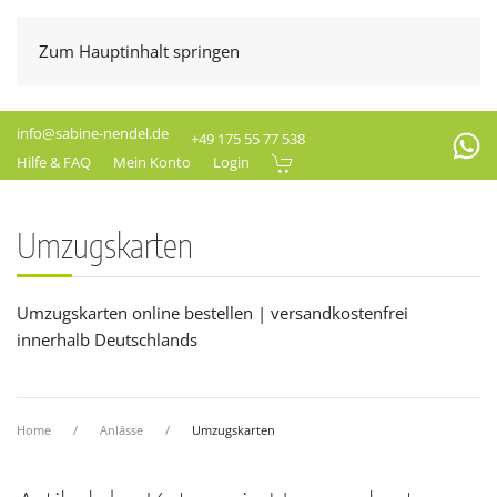
Zum Hauptinhalt springen
info@sabine-nendel.de
+49 175 55 77 538
Hilfe & FAQ
Mein Konto
Login
Umzugskarten
Umzugskarten online bestellen | versandkostenfrei
innerhalb Deutschlands
Home
Anlässe
Umzugskarten