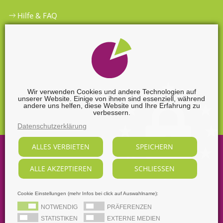
Hilfe & FAQ
Widerrufsbelehrung
Versandkosten
Zahlungsarten
Wir verwenden Cookies und andere Technologien auf
unserer Website. Einige von ihnen sind essenziell, während
Widerrufsformular
andere uns helfen, diese Website und Ihre Erfahrung zu
verbessern.
Datenschutzerklärung
ALLES VERBIETEN
SPEICHERN
©
2026
Sabine Nendel Mediengestalterin.
ALLE AKZEPTIEREN
SCHLIESSEN
Alle Rechte vorbehalten, soweit nicht ausdrücklich anders
gekennzeichnet.
Supported by
webart-IT
Cookie Einstellungen (mehr Infos bei click auf Auswahlname):
AGB
Datenschutz
Dezidierter Bildnachweis
NOTWENDIG
PRÄFERENZEN
Impressum
STATISTIKEN
EXTERNE MEDIEN