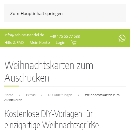
Zum Hauptinhalt springen
info@sabine-nendel.de
+49 175 55 77 538
Hilfe & FAQ
Mein Konto
Login
Weihnachtskarten zum
Ausdrucken
Home
Extras
DIY Anleitungen
Weihnachtskarten zum
Ausdrucken
Kostenlose DIY-Vorlagen für
einzigartige Weihnachtsgrüße