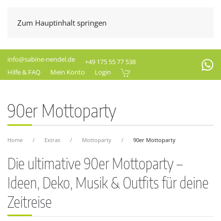
Zum Hauptinhalt springen
info@sabine-nendel.de
+49 175 55 77 538
Hilfe & FAQ
Mein Konto
Login
90er Mottoparty
Home
Extras
Mottoparty
90er Mottoparty
Die ultimative 90er Mottoparty –
Ideen, Deko, Musik & Outfits für deine
Zeitreise