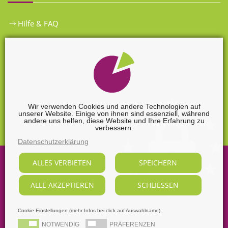
Hilfe & FAQ
Widerrufsbelehrung
Versandkosten
Zahlungsarten
Wir verwenden Cookies und andere Technologien auf
unserer Website. Einige von ihnen sind essenziell, während
Widerrufsformular
andere uns helfen, diese Website und Ihre Erfahrung zu
verbessern.
Datenschutzerklärung
ALLES VERBIETEN
SPEICHERN
©
2026
Sabine Nendel Mediengestalterin.
Alle Rechte vorbehalten, soweit nicht ausdrücklich anders
ALLE AKZEPTIEREN
SCHLIESSEN
gekennzeichnet.
Supported by
webart-IT
Cookie Einstellungen (mehr Infos bei click auf Auswahlname):
AGB
Datenschutz
Dezidierter Bildnachweis
NOTWENDIG
PRÄFERENZEN