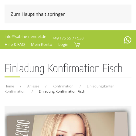
Zum Hauptinhalt springen
info@sabine-nendel.de
+49 175 55 77 538
Hilfe & FAQ
Mein Konto
Login
Einladung Konfirmation Fisch
Home
Anlässe
Konfirmation
Einladungskarten
Konfirmation
Einladung Konfirmation Fisch