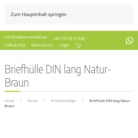
Zum Hauptinhalt springen
info@sabine-nendel.de
+49 175 55 77 538
Hilfe & FAQ
Mein Konto
Login
Briefhülle DIN lang Natur-
Braun
Home
Extras
Briefumschläge
Briefhülle DIN lang Natur-
Braun