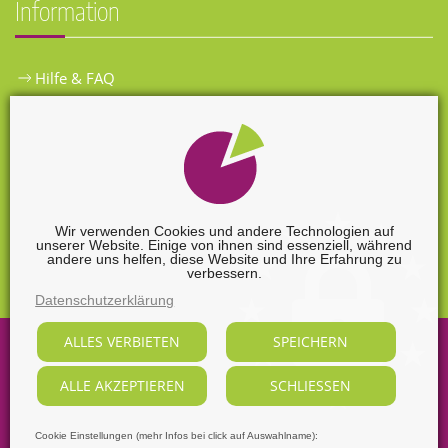
Information
Hilfe & FAQ
Widerrufsbelehrung
Versandkosten
Zahlungsarten
Wir verwenden Cookies und andere Technologien auf
unserer Website. Einige von ihnen sind essenziell, während
Widerrufsformular
andere uns helfen, diese Website und Ihre Erfahrung zu
verbessern.
Datenschutzerklärung
ALLES VERBIETEN
SPEICHERN
©
2026
Sabine Nendel Mediengestalterin.
ALLE AKZEPTIEREN
SCHLIESSEN
Alle Rechte vorbehalten, soweit nicht ausdrücklich anders
gekennzeichnet.
Supported by
webart-IT
Cookie Einstellungen (mehr Infos bei click auf Auswahlname):