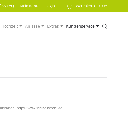
lfe & FAQ
Mein Konto
Login
Warenkorb -
0,00 €
Hochzeit
Anlässe
Extras
Kundenservice
,
eutschland
https://www.sabine-nendel.de