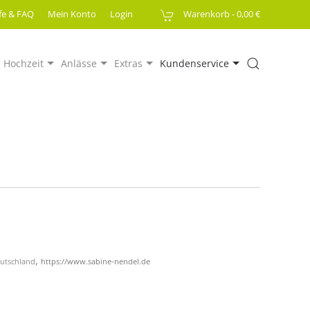
lfe & FAQ
Mein Konto
Login
Warenkorb -
0,00 €
Hochzeit
Anlässe
Extras
Kundenservice
,
eutschland
https://www.sabine-nendel.de