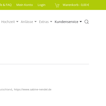
lfe & FAQ
Mein Konto
Login
Warenkorb -
0,00 €
Hochzeit
Anlässe
Extras
Kundenservice
,
eutschland
https://www.sabine-nendel.de