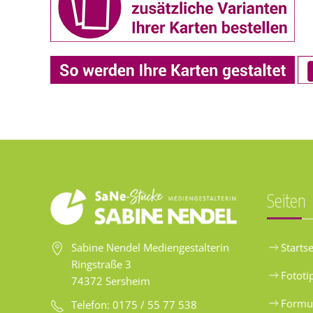
Seiten
Startse
Sabine Nendel Mediengestalterin
Ringstraße 3
Fototi
74372 Sersheim
Formu
Telefon: 0175 / 55 77 538