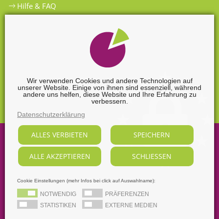
Hilfe & FAQ
Widerrufsbelehrung
Versandkosten
Zahlungsarten
Wir verwenden Cookies und andere Technologien auf
unserer Website. Einige von ihnen sind essenziell, während
Widerrufsformular
andere uns helfen, diese Website und Ihre Erfahrung zu
verbessern.
Datenschutzerklärung
ALLES VERBIETEN
SPEICHERN
©
2026
Sabine Nendel Mediengestalterin.
ALLE AKZEPTIEREN
SCHLIESSEN
Alle Rechte vorbehalten, soweit nicht ausdrücklich anders
gekennzeichnet.
Supported by
webart-IT
Cookie Einstellungen (mehr Infos bei click auf Auswahlname):
AGB
Datenschutz
Dezidierter Bildnachweis
NOTWENDIG
PRÄFERENZEN
Impressum
STATISTIKEN
EXTERNE MEDIEN