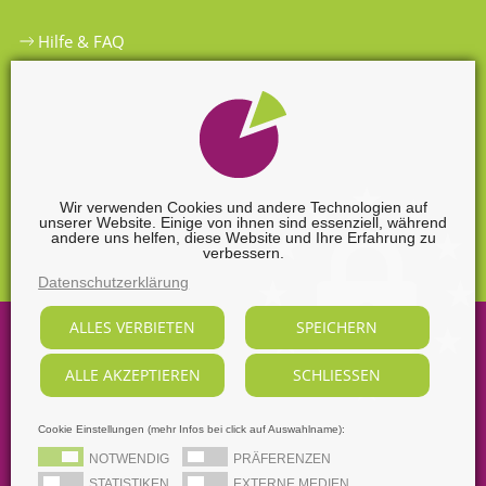
Hilfe & FAQ
Widerrufsbelehrung
Versandkosten
Zahlungsarten
Wir verwenden Cookies und andere Technologien auf
unserer Website. Einige von ihnen sind essenziell, während
Widerrufsformular
andere uns helfen, diese Website und Ihre Erfahrung zu
verbessern.
Datenschutzerklärung
ALLES VERBIETEN
SPEICHERN
©
2026
Sabine Nendel Mediengestalterin.
ALLE AKZEPTIEREN
SCHLIESSEN
Alle Rechte vorbehalten, soweit nicht ausdrücklich anders
gekennzeichnet.
Supported by
webart-IT
Cookie Einstellungen (mehr Infos bei click auf Auswahlname):
AGB
Datenschutz
Dezidierter Bildnachweis
NOTWENDIG
PRÄFERENZEN
Impressum
STATISTIKEN
EXTERNE MEDIEN