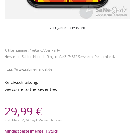
70er Jahre Party eCard
Artikelnummer: 1/eCard/70er Party
,
,
Hersteller: Sabine Nendel
Ringstraße 3, 74372 Sersheim, Deutschland
https://www.sabine-nendel.de
Kurzbeschreibung:
welcome to the seventies
29,99 €
inkl. Mwst.
4,79 €
zzgl.
Versandkosten
Mindestbestellmenge: 1 Stück