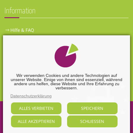
Information
Hilfe & FAQ
Widerrufsbelehrung
Versandkosten
Zahlungsarten
Wir verwenden Cookies und andere Technologien auf
unserer Website. Einige von ihnen sind essenziell, während
Widerrufsformular
andere uns helfen, diese Website und Ihre Erfahrung zu
verbessern.
Datenschutzerklärung
ALLES VERBIETEN
SPEICHERN
©
2026
Sabine Nendel Mediengestalterin.
ALLE AKZEPTIEREN
SCHLIESSEN
Alle Rechte vorbehalten, soweit nicht ausdrücklich anders
gekennzeichnet.
Supported by
webart-IT