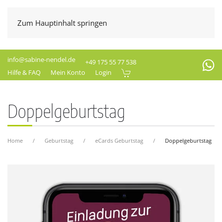
Zum Hauptinhalt springen
info@sabine-nendel.de
+49 175 55 77 538
Hilfe & FAQ
Mein Konto
Login
Doppelgeburtstag
Home
Geburtstag
eCards Geburtstag
Doppelgeburtstag