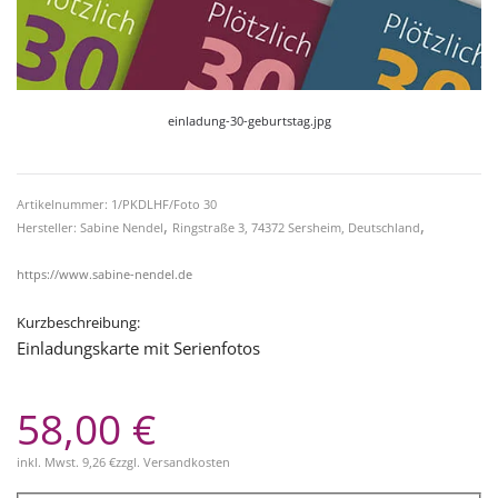
einladung-30-geburtstag.jpg
Artikelnummer: 1/PKDLHF/Foto 30
,
,
Hersteller: Sabine Nendel
Ringstraße 3, 74372 Sersheim, Deutschland
https://www.sabine-nendel.de
Kurzbeschreibung:
Einladungskarte mit Serienfotos
58,00 €
inkl. Mwst.
9,26 €
zzgl.
Versandkosten