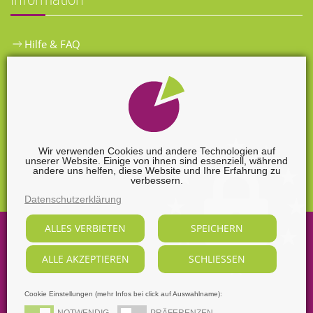
Hilfe & FAQ
Widerrufsbelehrung
Versandkosten
Zahlungsarten
Wir verwenden Cookies und andere Technologien auf
unserer Website. Einige von ihnen sind essenziell, während
Widerrufsformular
andere uns helfen, diese Website und Ihre Erfahrung zu
verbessern.
Datenschutzerklärung
ALLES VERBIETEN
SPEICHERN
©
2026
Sabine Nendel Mediengestalterin.
ALLE AKZEPTIEREN
SCHLIESSEN
Alle Rechte vorbehalten, soweit nicht ausdrücklich anders
gekennzeichnet.
Supported by
webart-IT
Cookie Einstellungen (mehr Infos bei click auf Auswahlname):
NOTWENDIG
PRÄFERENZEN