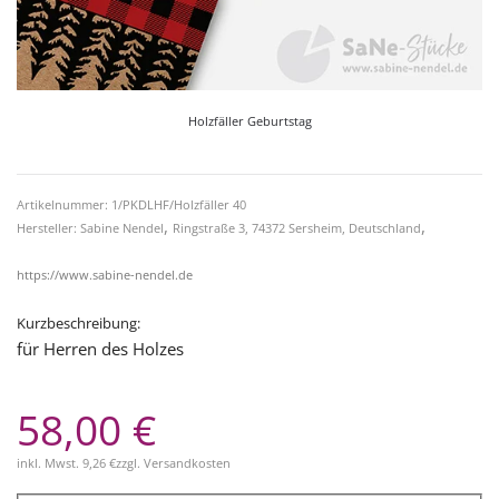
Holzfäller Geburtstag
Artikelnummer: 1/PKDLHF/Holzfäller 40
,
,
Hersteller: Sabine Nendel
Ringstraße 3, 74372 Sersheim, Deutschland
https://www.sabine-nendel.de
Kurzbeschreibung:
für Herren des Holzes
58,00 €
inkl. Mwst.
9,26 €
zzgl.
Versandkosten