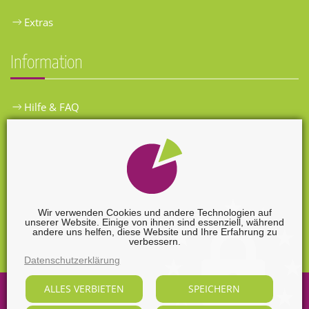
Extras
Information
Hilfe & FAQ
Widerrufsbelehrung
Versandkosten
Zahlungsarten
Wir verwenden Cookies und andere Technologien auf
unserer Website. Einige von ihnen sind essenziell, während
Widerrufsformular
andere uns helfen, diese Website und Ihre Erfahrung zu
verbessern.
Datenschutzerklärung
ALLES VERBIETEN
SPEICHERN
©
2026
Sabine Nendel Mediengestalterin.