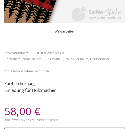
Waldarbeiter
Artikelnummer: 1/PKDLHF/Holzfäller 60
,
,
Hersteller: Sabine Nendel
Ringstraße 3, 74372 Sersheim, Deutschland
https://www.sabine-nendel.de
Kurzbeschreibung:
Einladung für Holzmacher
58,00 €
inkl. Mwst.
9,26 €
zzgl.
Versandkosten