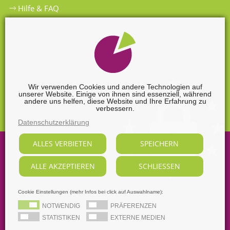
Hilfe & FAQ
Widerrufsbelehrung
Versandkosten
Zahlungsarten
Wir verwenden Cookies und andere Technologien auf
unserer Website. Einige von ihnen sind essenziell, während
Widerrufsformular
andere uns helfen, diese Website und Ihre Erfahrung zu
verbessern.
Datenschutzerklärung
ALLES VERBIETEN
SPEICHERN
©
2026
Sabine Nendel Mediengestalterin.
ALLE AKZEPTIEREN
SCHLIESSEN
Alle Rechte vorbehalten, soweit nicht ausdrücklich anders
gekennzeichnet.
Supported by
webart-IT
Cookie Einstellungen (mehr Infos bei click auf Auswahlname):
AGB
Datenschutz
Dezidierter Bildnachweis
NOTWENDIG
PRÄFERENZEN
Impressum
STATISTIKEN
EXTERNE MEDIEN